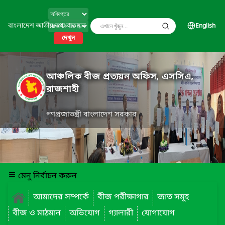
বাংলাদেশ জাতীয় তথ্য বাতায়ন
English
দেখুন
আঞ্চলিক বীজ প্রত্যয়ন অফিস, এসসিএ,
রাজশাহী
গণপ্রজাতন্ত্রী বাংলাদেশ সরকার
মেনু নির্বাচন করুন
আমাদের সম্পর্কে
বীজ পরীক্ষাগার
জাত সমূহ
বীজ ও মাঠমান
অভিযোগ
গ্যালারী
যোগাযোগ