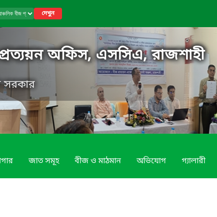
দেখুন
প্রত্যয়ন অফিস, এসসিএ, রাজশাহী
েশ সরকার
াগার
জাত সমূহ
বীজ ও মাঠমান
অভিযোগ
গ্যালারী