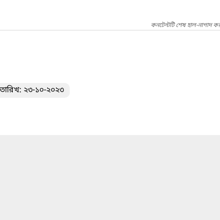
কনটেন্টটি শেষ হাল-নাগাদ কর
 তারিখ: ২৩-১০-২০২৩