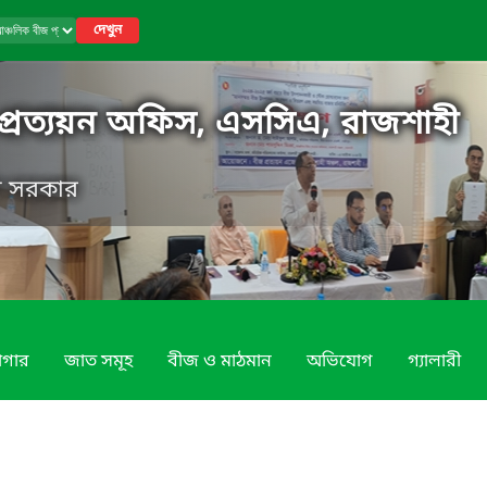
দেখুন
প্রত্যয়ন অফিস, এসসিএ, রাজশাহী
েশ সরকার
াগার
জাত সমূহ
বীজ ও মাঠমান
অভিযোগ
গ্যালারী