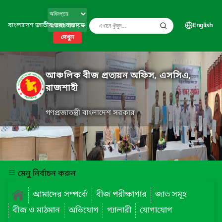
বাংলাদেশ জাতীয় তথ্য বাতায়ন
English
দেখুন
আঞ্চলিক বীজ প্রত্যয়ন অফিস, এসসিএ,
রাজশাহী
গণপ্রজাতন্ত্রী বাংলাদেশ সরকার
মেনু নির্বাচন করুন
আমাদের সম্পর্কে
বীজ পরীক্ষাগার
জাত সমূহ
বীজ ও মাঠমান
অভিযোগ
গ্যালারী
যোগাযোগ